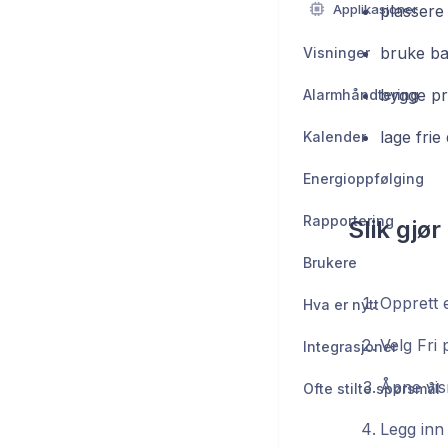
Applikasjoner
plassere
bruke ba
Visninger
bygge pro
Alarmhåndtering
lage fri
Kalender
Energioppfølging
Rapportering
Slik gjør
Brukere
Opprett e
Hva er nytt
Velg Fri 
Integrasjoner
Åpne vis
Ofte stilte spørsmål
Legg inn