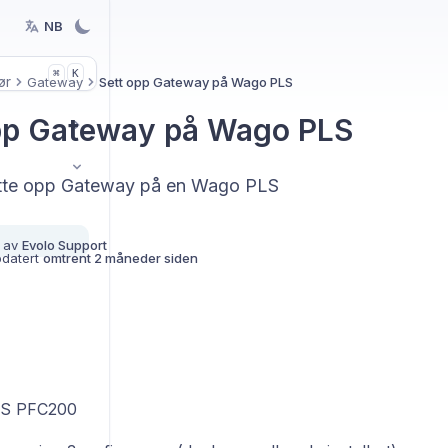
NB
K
⌘
ør
Gateway
Sett opp Gateway på Wago PLS
pp Gateway på Wago PLS
tte opp Gateway på en Wago PLS
 av
Evolo Support
pdatert
omtrent 2 måneder siden
S PFC200