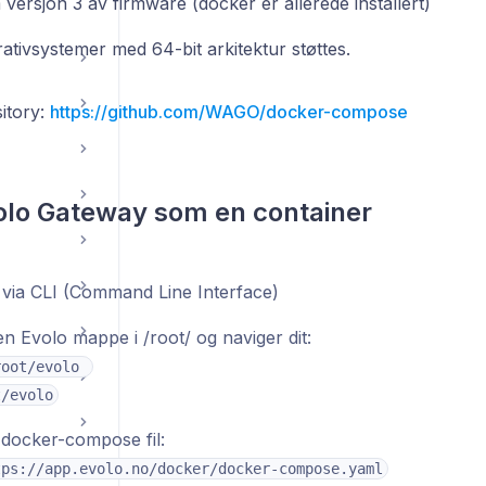
versjon 3 av firmware (docker er allerede installert)
ativsystemer med 64-bit arkitektur støttes.
itory:
https://github.com/WAGO/docker-compose
olo Gateway som en container
 via CLI (Command Line Interface)
n Evolo mappe i /root/ og naviger dit:
root/evolo 
t/evolo
 docker-compose fil:
tps://app.evolo.no/docker/docker-compose.yaml