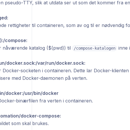
 en pseudo-TTY, slik at utdata ser ut som det kommer fra en
ged:
ede rettigheter til containeren, som av og til er nødvendig f
):/compose:
 nåværende katalog ($(pwd)) til
inne 
/compose-katalogen
run/docker.sock:/var/run/docker.sock:
 Docker-socketen i containeren. Dette lar Docker-klienten 
sere med Docker-daemonen på verten.
bin/docker:/usr/bin/docker
ocker-binærfilen fra verten i containeren.
omation/docker-compose:
ildet som skal brukes.