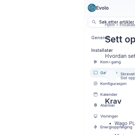
Evolo
Søk etter artikler
Hjem
Installat
Sett o
Generelt
Installatør
Hvordan se
Kom i gang
Gateway
Skrevet
Sist op
Konfigurasjon
Kalender
Krav
Alarmer
Visninger
Wago PL
Energioppfølging