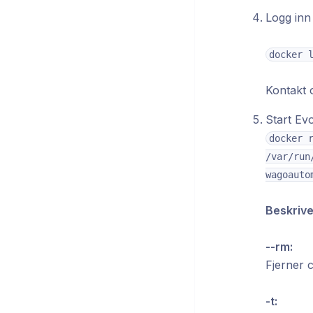
Logg inn
docker 
Kontakt o
Start Ev
docker r
/var/run
wagoauto
Beskrive
--rm:
Fjerner 
-t: