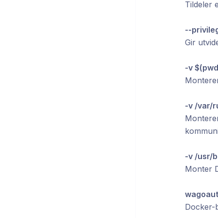
Tildeler
--privile
Gir utvid
-v $(pwd
Monterer
-v /var/
Monterer
kommuni
-v /usr/
Monter D
wagoaut
Docker-b