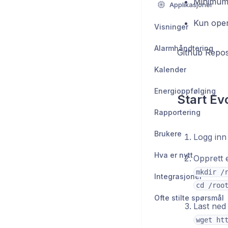
Minimum 
Applikasjoner
Kun oper
Visninger
Alarmhåndtering
Github Repos
Kalender
Energioppfølging
Start Ev
Rapportering
Brukere
Logg inn
Hva er nytt
Opprett e
mkdir /
Integrasjoner
cd /roo
Ofte stilte spørsmål
Last ned
wget ht