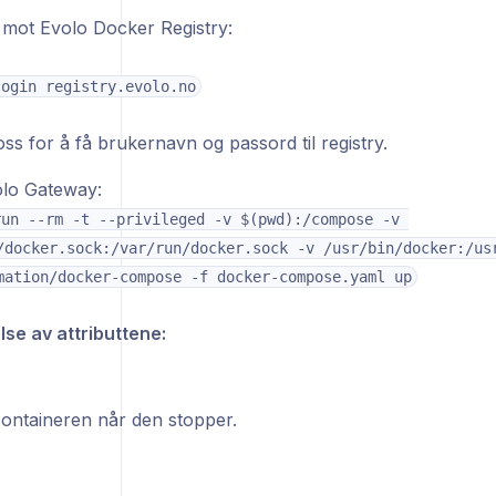
 mot Evolo Docker Registry:
login registry.evolo.no
ss for å få brukernavn og passord til registry.
olo Gateway:
un --rm -t --privileged -v $(pwd):/compose -v 
/docker.sock:/var/run/docker.sock -v /usr/bin/docker:/usr
mation/docker-compose -f docker-compose.yaml up
lse av attributtene:
containeren når den stopper.