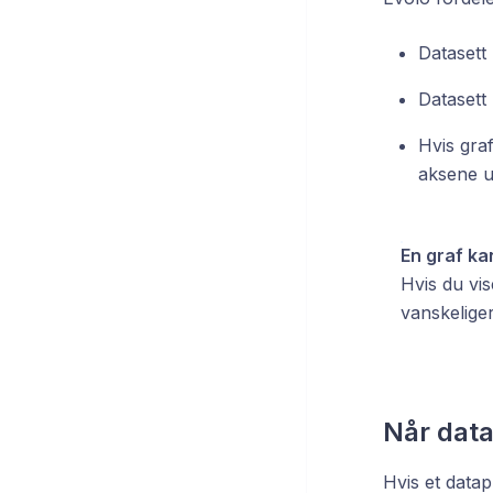
Datasett
Datasett 
Hvis graf
aksene ut
En graf ka
Hvis du vi
vanskelige
Når dat
Hvis et datap