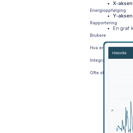
X-aksen
Energioppfølging
Y-aksen
Rapportering
En graf k
Brukere
Hva er nytt
Integrasjoner
Ofte stilte spørsmål