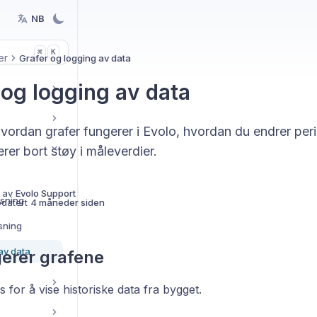
NB
K
⌘
er
Grafer og logging av data
 og logging av data
vordan grafer fungerer i Evolo, hvordan du endrer per
erer bort støy i måleverdier.
 av
Evolo Support
isning
pdatert
4 måneder siden
sning
av data
gerer grafene
 for å vise historiske data fra bygget.