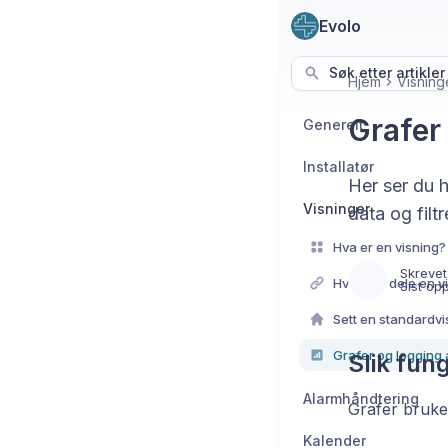
Evolo
Søk etter artikler
Hjem
Visning
Grafer
Generelt
Installatør
Her ser du h
Visninger
data og filtr
Hva er en visning?
Skrevet
Hvordan dele en v
Sist op
Sett en standardvi
Grafer og logging 
Slik fun
Alarmhåndtering
Grafer brukes
Kalender