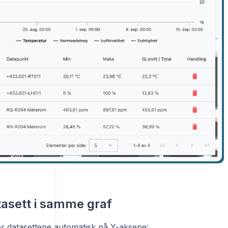
tasett i samme graf
er datasettene automatisk på Y-aksene: