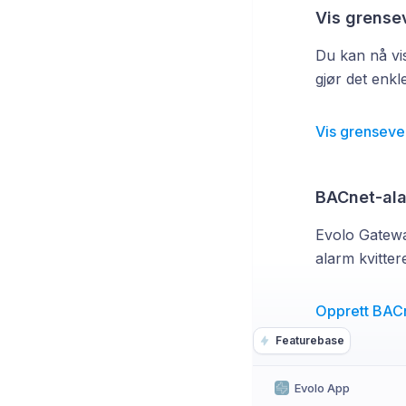
Vis grensev
Du kan nå vis
gjør det enkl
Vis grensever
BACnet-ala
Evolo Gatewa
alarm kvitter
Opprett BAC
Featurebase
Evolo App