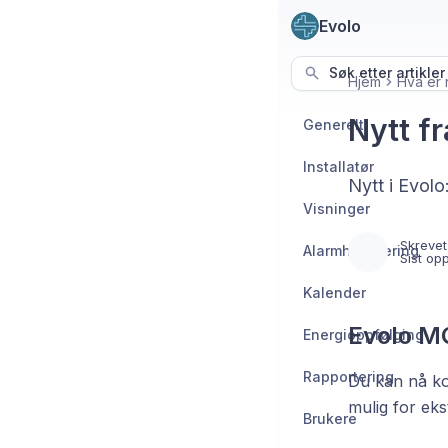
Evolo
Søk etter artikler
Hjem
Hva er 
Nytt f
Generelt
Installatør
Nytt i Evol
Visninger
Skrevet
Alarmhåndtering
Sist op
Kalender
Evolo M
Energioppfølging
Rapportering
Du kan nå ko
mulig for ek
Brukere