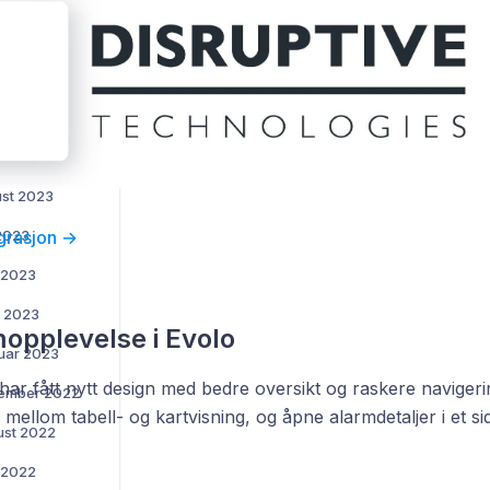
l 2024
s 2024
sember 2023
ptember 2023
ust 2023
 2023
egrasjon →
l 2023
s 2023
opplevelse i Evolo
ruar 2023
ar fått nytt design med bedre oversikt og raskere navigeri
ptember 2022
mellom tabell- og kartvisning, og åpne alarmdetaljer i et si
ust 2022
i 2022