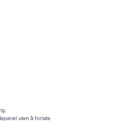
ng.
depanel uten å forlate