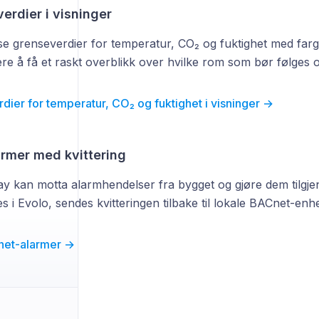
erdier i visninger
e grenseverdier for temperatur, CO₂ og fuktighet med farger
ere å få et raskt overblikk over hvilke rom som bør følges 
dier for temperatur, CO₂ og fuktighet i visninger →
rmer med kvittering
y kan motta alarmhendelser fra bygget og gjøre dem tilgjen
es i Evolo, sendes kvitteringen tilbake til lokale BACnet-enhe
net-alarmer →