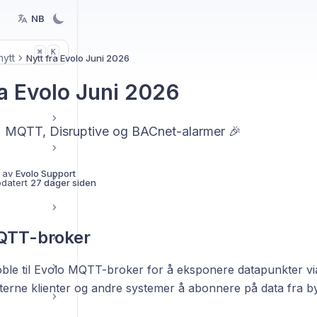
NB
K
⌘
nytt
Nytt fra Evolo Juni 2026
ra Evolo Juni 2026
o: MQTT, Disruptive og BACnet-alarmer 🎉
 av
Evolo Support
pdatert
27 dager siden
QTT-broker
ble til Evolo MQTT-broker for å eksponere datapunkter vi
sterne klienter og andre systemer å abonnere på data fra b