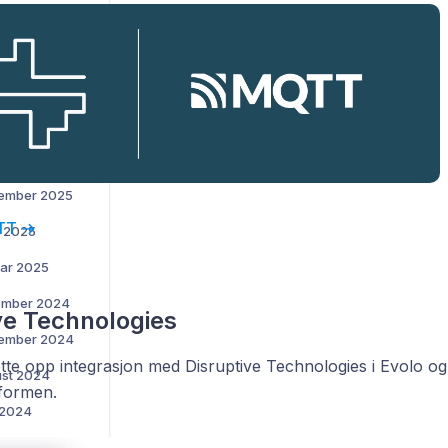
i 2026
ruar 2026
sember 2025
ober 2025
ptember 2025
TT →
s 2025
uar 2025
vember 2024
ve Technologies
ptember 2024
tte opp integrasjon med Disruptive Technologies i Evolo og
ust 2024
tformen.
i 2024
 2024