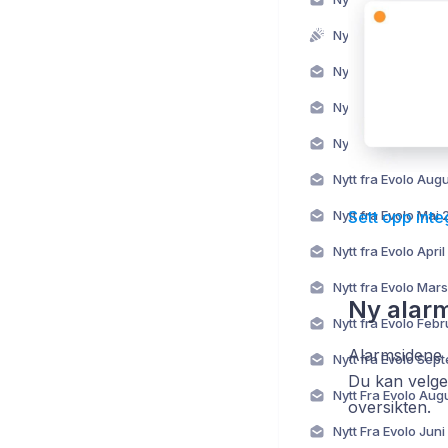
Nytt fra Evolo Apri
Nytt fra Evolo Mar
Nytt fra Evolo De
Nytt fra Evolo Se
Nytt fra Evolo Aug
Nytt fra Evolo Mai
Sett opp int
Nytt fra Evolo Apri
Nytt fra Evolo Mar
Ny alarm
Nytt fra Evolo Feb
Alarmsidene h
Nytt fra Evolo Se
Du kan velge 
Nytt Fra Evolo Aug
oversikten.
Nytt Fra Evolo Jun