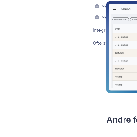
Nytt fra Evolo Mar
Nytt fra Evolo Jan
Integrasjoner
Ofte stilte spørsmål
Andre f