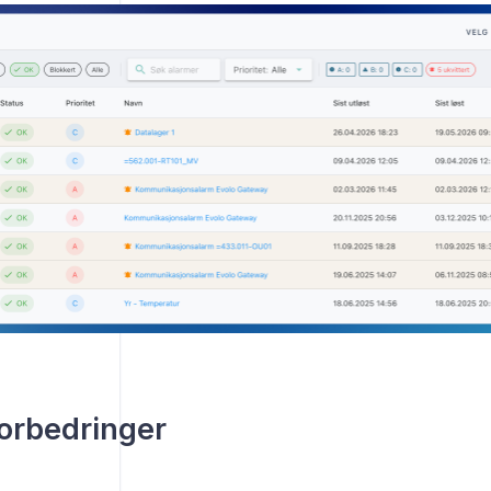
s 2022
uar 2022
orbedringer