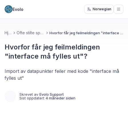
Evolo
Norwegian
Open
Hjem
Ofte stilte spørsmål
Hvorfor får jeg feilmeldingen "interface må fylles ut"?
Hvorfor får jeg feilmeldingen
"interface må fylles ut"?
Import av datapunkter feiler med kode "interface må
fylles ut"
Skrevet av
Evolo Support
Sist oppdatert
4 måneder siden