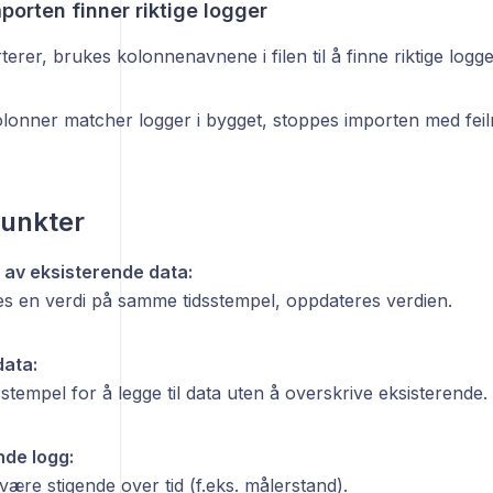
orten finner riktige logger
erer, brukes kolonnenavnene i filen til å finne riktige logge
olonner matcher logger i bygget, stoppes importen med feil
punkter
av eksisterende data:
nes en verdi på samme tidsstempel, oppdateres verdien.
data:
sstempel for å legge til data uten å overskrive eksisterende.
de logg:
ære stigende over tid (f.eks. målerstand).