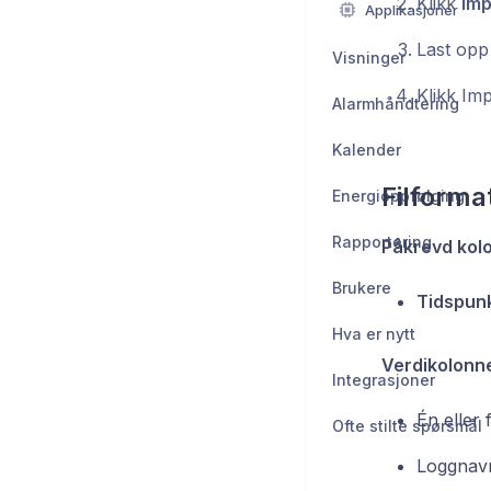
Klikk
Imp
Applikasjoner
Last opp 
Visninger
Klikk Imp
Alarmhåndtering
Kalender
Filforma
Energioppfølging
Rapportering
Påkrevd kol
Brukere
Tidspun
Hva er nytt
Verdikolonne
Integrasjoner
Én eller
Ofte stilte spørsmål
Loggnavn