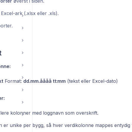
orter
øverst i siden.
Excel-ark (.xlsx eller .xls).
orter.
t
onne:
kt
Format:
dd.mm.åååå tt:mm
(tekst eller Excel-dato)
r:
 flere kolonner med loggnavn som overskrift.
 er unike per bygg, så hver verdikolonne mappes entydig ti