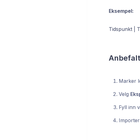
Eksempel:
Tidspunkt | 
Anbefalt
Marker lo
Velg
Eks
Fyll inn v
Importer