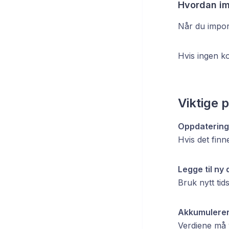
Hvordan imp
Når du import
Hvis ingen k
Viktige 
Oppdatering 
Hvis det fin
Legge til ny 
Bruk nytt tid
Akkumuleren
Verdiene må v