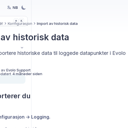
NB
K
⌘
ør
Konfigurasjon
Import av historisk data
av historisk data
rtere historiske data til loggede datapunkter i Evolo
 av
Evolo Support
pdatert
4 måneder siden
orterer du
figurasjon → Logging.