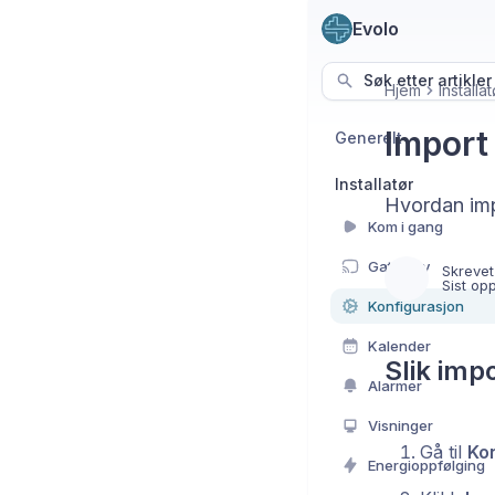
Evolo
Søk etter artikler
Hjem
Installat
Import 
Generelt
Installatør
Hvordan impo
Kom i gang
Gateway
Skrevet
Sist op
Konfigurasjon
Kalender
Slik imp
Alarmer
Visninger
Gå til
Kon
Energioppfølging