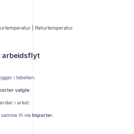
Turtemperatur | Returtemperatur
 arbeidsflyt
gger i tabellen.
porter valgte
.
erdier i arket.
 samme fil via
Importer
.